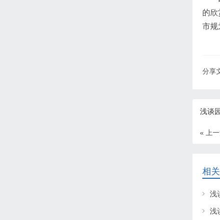
的欣
市规
分享文
浅谈
« 上
相关
浅
浅