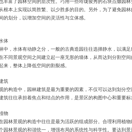
也丰富了园林空间的层次性。巧用一些玲珑俊秀的石块点缀园林
从根本上实现以简胜繁、以少胜多的目的。另外，为了避免园林
间的划分，以增加空间的灵活性与立体感。
水体
林中，水体有动静之分，一般的古典造园往往选择静水，以满足
在不同景观空间之间建立起一座无形的墙体，从而达到分割空间
起来，整体上降低空间的割裂感。
建筑
观的构造中，园林建筑是最为重要的因素，不仅可以达到划分空
建筑往往承担着焦点和结点的作用，是景区的构图中心和重要标
植物
在园林景观的构造中往往是最为活跃的组成部分。合理利用植物
个园林景观的和谐统一，增强布局的系统性与科学性。要达到景