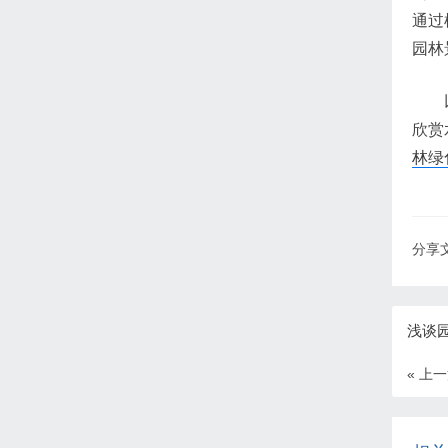
通过
园林
欣赏
林绿
分享文
浅谈
« 上