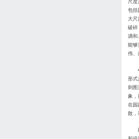
尺度
包括
大尺
破碎
调和
能够
伟、
形式
则图
象，
在园
散，
和设