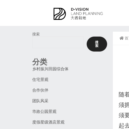
搜索
首
搜
索
分类
乡村振兴田园综合体
住宅景观
合作伙伴
随
团队风采
须
市政公园景观
须
度假星级酒店景观
起