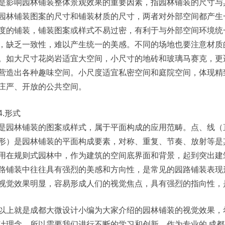
是影响园林铺装整体景观效果的重要因素，指园林铺装的尺寸与
园林铺装图案的尺寸和铺装材质的尺寸，两者对外部空间都产生
度的铺装，铺装图案或样式不易过密，有利于与外部空间环境统
，缺乏一致性，难以产生统一的美感。不同的场地也要注意材质
。如大尺寸花岗岩适宜大空间，小尺寸的地砖和玻璃马赛克，更
营造出各种趣味空间。小尺度适宜私密空间和庭院空间，体现精
庄严、开放的公共空间。
4.形式
是园林铺装的图案或样式，属于平面构成的应用范畴。点、线（
形）是园林铺装的平面构成要素，对称、重复、节奏、放射等是
用在规则式园林中，作为建筑的空间底界面和背景，起到突出建
路铺装中往往具有强烈的美感和方向性，是常见的园路铺装表现
视觉效果明显，容易形成人们的视觉焦点，具有强烈的指向性，
以上就是成都大微设计小编为大家介绍的园林铺装的视觉效果，
计理念，所以需要我们进行不断的学习和创新，作为专业的
成都