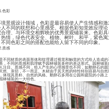
1.色彩
环境景观设计领域，色彩是最容易使人产生情感和激
给人不同的联想和心里感受。根据色彩知觉效应理论
配合理、与环境交相辉映的优秀景观铺装来。色彩具
、热情，绿色代表安全、植物、树叶、和平，紫色寓
。不同色彩之间的搭配也能给人留下不同的印象。 
2.质感
是不同材质的表面形体和纹理通过视觉和触觉的方式给人造成的
美，不同的质感和肌理赋予园林铺装多样的表达形式。园林铺装
人注目。质感不同，给人产生的心理感受也不同，如鹅卵石的圆
天然、亲切，不一而足。木材由于其天然的特性特别容易与自然
，体现其质朴、自然的风格。鹅卵石多用在公园和庭院的小路上
园林铺装的一大特色。 