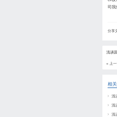
司我
分享文
浅谈
« 上
相关
浅
浅
浅