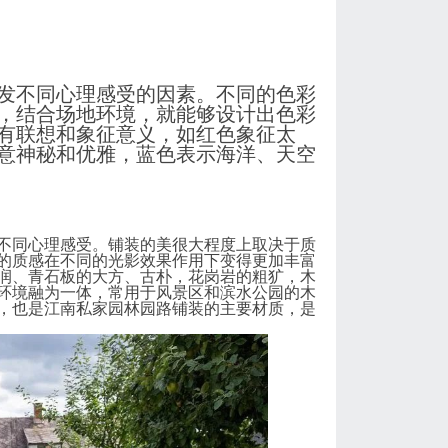
发不同心理感受的因素。不同的色彩
，结合场地环境，就能够设计出色彩
有联想和象征意义，如红色象征太
意神秘和优雅，蓝色表示海洋、天空
不同心理感受。铺装的美很大程度上取决于质
的质感在不同的光影效果作用下变得更加丰富
润、青石板的大方、古朴，花岗岩的粗犷，木
环境融为一体，常用于风景区和滨水公园的木
，也是江南私家园林园路铺装的主要材质，是