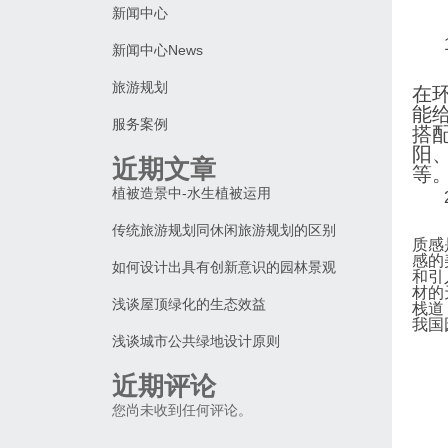
新闻中心
新闻中心News
旅游规划
在
能
服务案例
搭
阳
近期文章
等
植被造景中-水生植被运用
传统旅游规划同休闲旅游规划的区别
质感
感的
如何设计出具有创新意识的园林景观
和引
材的
浅谈屋顶绿化的生态效益
栈道
我国
浅谈城市公共绿地设计原则
近期评论
您尚未收到任何评论。