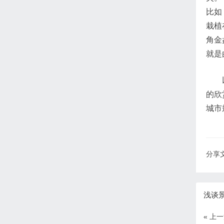
比如
栽植
角金
就是
的欣
城市
分享文
浅谈
« 上