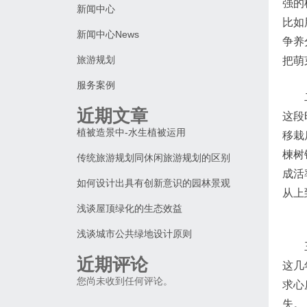
强的
新闻中心
比如
新闻中心News
争养
旅游规划
把萌
服务案例
近期文章
这段
植被造景中-水生植被运用
移栽
楝树
传统旅游规划同休闲旅游规划的区别
成活
如何设计出具有创新意识的园林景观
从上
浅谈屋顶绿化的生态效益
浅谈城市公共绿地设计原则
近期评论
这几
您尚未收到任何评论。
求心
失。