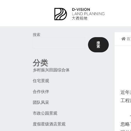
搜索
首
搜
索
分类
乡村振兴田园综合体
住宅景观
合作伙伴
近年
工程
团队风采
市政公园景观
度假星级酒店景观
忽略