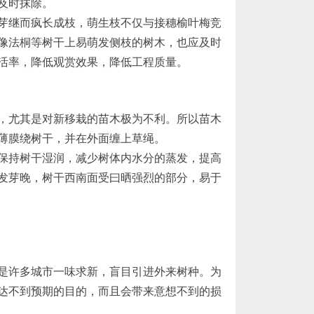
及时抹除。
芽继而疯长成枝，萌生枝不仅与接穗榆叶梅竞
像法桐等树干上易萌发侧枝的树木，也应及时
活率，降低观赏效果，降低工程质量。
，尤其是对新移栽的苗木极为不利。所以苗木
薄膜绕树干，并在外面缠上草绳。
保持树干湿润，减少树体内水分的蒸发，提高
发芽晚，树干西南面受曰晒强烈的部分，易于
是许多城市一味求新，盲目引进外来树种。为
达不到预期的目的，而且会带来意想不到的损