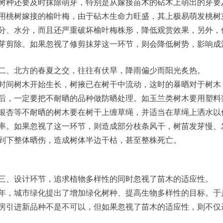
树种还要及时抹除萌芽，特别是从嫁接苗木的砧木上萌出的芽要
用桃树嫁接的榆叶梅，由于砧木生命力旺盛，其上极易萌发桃树
分、水分，而且还严重破坏榆叶梅株形，降低观赏效果，另外，
芽剪除。如果忽视了修剪抹芽这一环节，则会降低树势，影响成
二、北方的春夏之交，往往有伏旱，降雨偏少而阳光炙热。
时间树木开始生长，树掖已在树干中流动，这时的暴晒对于树木
后，一定要把不耐晒的品种做防晒处理。如玉兰类树木要用塑料
银杏等不耐晒的树木要在树干上缠草绳，并适当在草绳上洒水以
率。如果忽视了这一环节，则造成部分枝条风干，树苗发芽慢、
到下整体晒伤，造成树体半边干枯，甚至整株死亡。
三、设计环节，追求植物多样性的同时忽视了苗木的适应性。
年，城市绿化提出了增加绿化树种、提高生物多样性的目标。于
房引进新品种不是不可以，但如果忽视了苗木的适应性，则不仅