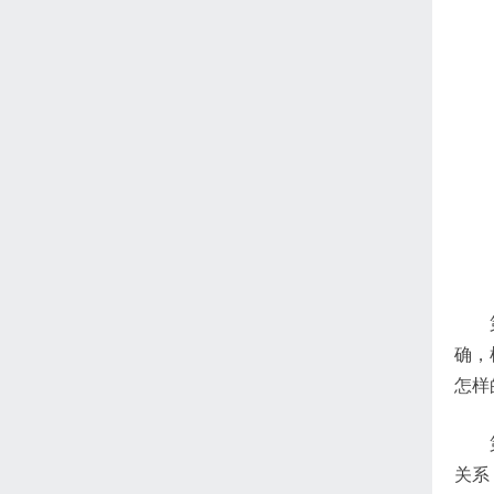
确，
怎样
关系