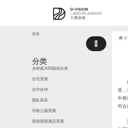
搜索
首
搜
索
分类
乡村振兴田园综合体
住宅景观
合作伙伴
受，
中再
团队风采
司合
市政公园景观
度假星级酒店景观