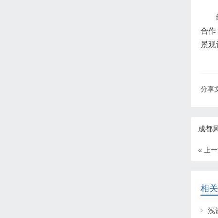
合作
景观
分享文
成都
« 上
相关
浅