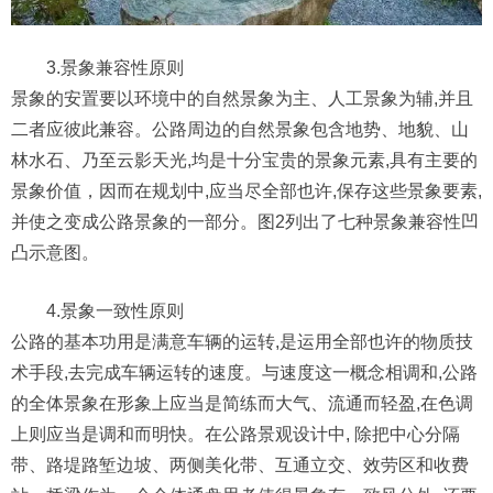
3.景象兼容性原则
景象的安置要以环境中的自然景象为主、人工景象为辅,并且
二者应彼此兼容。公路周边的自然景象包含地势、地貌、山
林水石、乃至云影天光,均是十分宝贵的景象元素,具有主要的
景象价值，因而在规划中,应当尽全部也许,保存这些景象要素,
并使之变成公路景象的一部分。图2列出了七种景象兼容性凹
凸示意图。
4.景象一致性原则
公路的基本功用是满意车辆的运转,是运用全部也许的物质技
术手段,去完成车辆运转的速度。与速度这一概念相调和,公路
的全体景象在形象上应当是简练而大气、流通而轻盈,在色调
上则应当是调和而明快。在公路景观设计中, 除把中心分隔
带、路堤路堑边坡、两侧美化带、互通立交、效劳区和收费