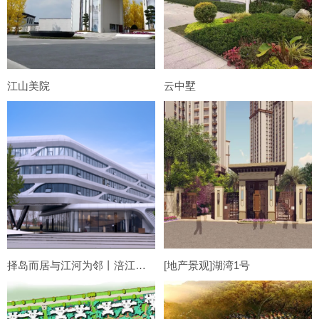
江山美院
云中墅
择岛而居与江河为邻丨涪江万达展示区
[地产景观]湖湾1号